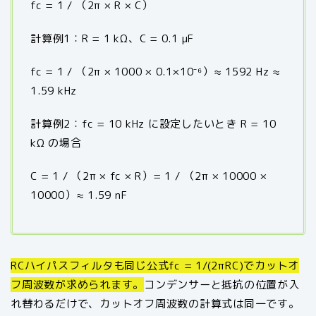
fc = 1 / （2π × R × C）
計算例1：R = 1 kΩ、C = 0.1 μF
fc = 1 / （2π × 1000 × 0.1×10⁻⁶）≈ 1592 Hz ≈
1.59 kHz
計算例2：fc = 10 kHz に設定したいとき R = 10
kΩ の場合
C = 1 / （2π × fc × R）= 1 / （2π × 10000 ×
10000）≈ 1.59 nF
RCハイパスフィルタも同じ公式fc = 1/(2πRC)でカットオ
フ周波数が求められます。
コンデンサーと抵抗の位置が入
れ替わるだけで、カットオフ周波数の計算式は同一です。