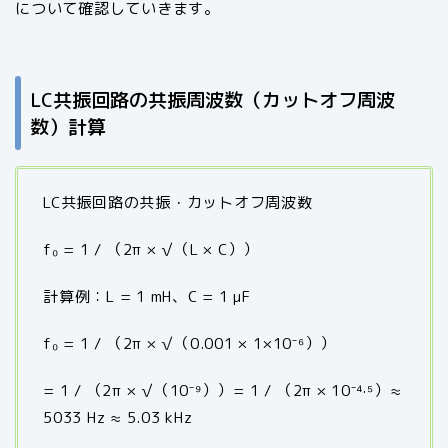
について確認していきます。
LC共振回路の共振周波数（カットオフ周波
数）計算
LC共振回路の共振・カットオフ周波数
f₀ = 1 / （2π × √（L × C））
計算例：L = 1 mH、C = 1 μF
f₀ = 1 / （2π × √（0.001 × 1×10⁻⁶））
= 1 / （2π × √（10⁻⁹））= 1 / （2π × 10⁻⁴·⁵）≈
5033 Hz ≈ 5.03 kHz