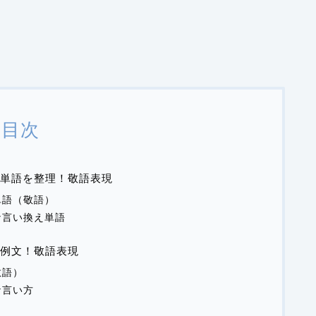
目次
単語を整理！敬語表現
単語（敬語）
な言い換え単語
た例文！敬語表現
敬語）
な言い方