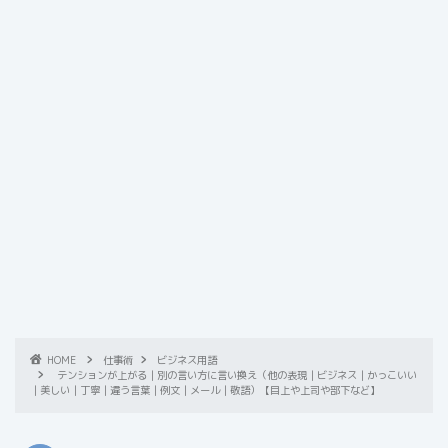
HOME
仕事術
ビジネス用語
テンションが上がる｜別の言い方に言い換え（他の表現｜ビジネス｜かっこいい
｜美しい｜丁寧｜違う言葉｜例文｜メール｜敬語）【目上や上司や部下など】