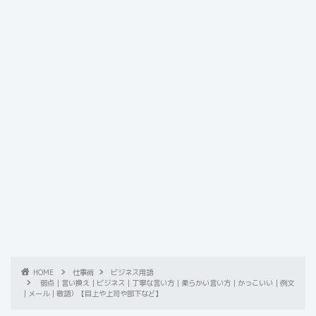
HOME
仕事術
ビジネス用語
弱点｜言い換え｜ビジネス｜丁寧な言い方｜柔らかい言い方｜かっこいい｜例文
｜メール｜敬語）【目上や上司や部下など】