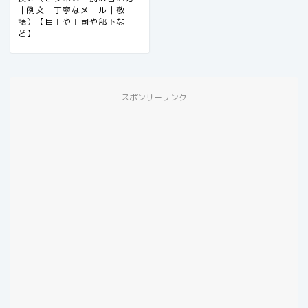
｜例文｜丁寧なメール｜敬
語）【目上や上司や部下な
ど】
スポンサーリンク