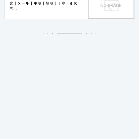
文｜メール｜用語｜敬語｜丁寧｜別の
言...