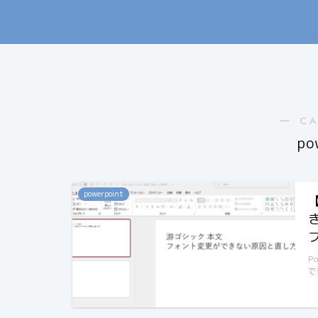
― C
po
powerpoint
P
で