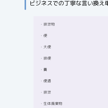
ビジネスでの丁寧な言い換え
・排泄物
・便
・大便
・排便
・糞
・便通
・排泄
・生体廃棄物