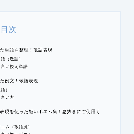
目次
えた単語を整理！敬語表現
単語（敬語）
な言い換え単語
た例文！敬語表現
敬語）
な言い方
表現を使った短いポエム集！息抜きにご使用く
ポエム（敬語風）