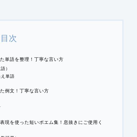
目次
た単語を整理！丁寧な言い方
敬語）
換え単語
た例文！丁寧な言い方
方
表現を使った短いポエム集！息抜きにご使用く