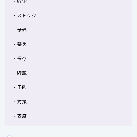
・貯金
・ストック
・予備
・蓄え
・保存
・貯蔵
・予防
・対策
・支度