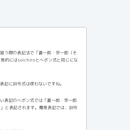
で習う際の表記法で「蒼一郎・宗一郎（そ
簡易的にはsoichiroとヘボン式と同じにな
の表記に訓令式は使わないですね。
多い表記のヘボン式では「蒼一郎・宗一郎
iro」と表記されます。簡易表記では、訓令