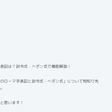
字表記は？訓令式・ヘボン式で徹底解説！
）のローマ字表記と訓令式・ヘボン式」について物知り先
す。
かと思います！