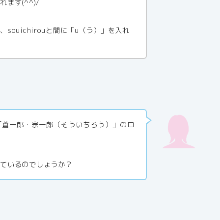
ます(^^)/
ouichirouと間に「u（う）」を入れ
「蒼一郎・宗一郎（そういちろう）」のロ
れているのでしょうか？