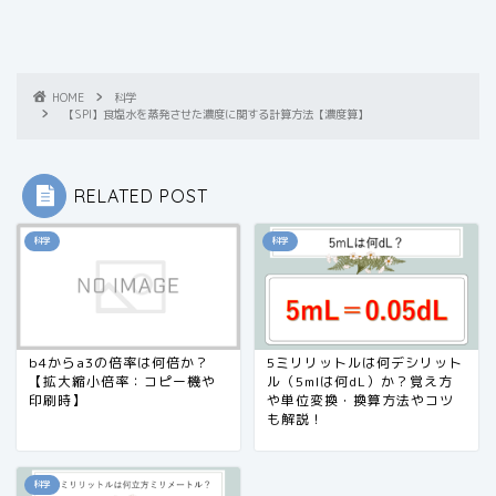
HOME
科学
【SPI】食塩水を蒸発させた濃度に関する計算方法【濃度算】
RELATED POST
科学
科学
b4からa3の倍率は何倍か？
5ミリリットルは何デシリット
【拡大縮小倍率：コピー機や
ル（5mlは何dL）か？覚え方
印刷時】
や単位変換・換算方法やコツ
も解説！
科学