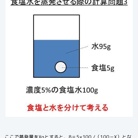
ここで蒸発量をXgとすると、8＝5×100 /（100－X）とな