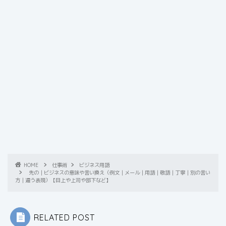
HOME
仕事術
ビジネス用語
先の｜ビジネスの意味や言い換え（例文｜メール｜用語｜敬語｜丁寧｜別の言い
方｜違う表現）【目上や上司や部下など】
RELATED POST