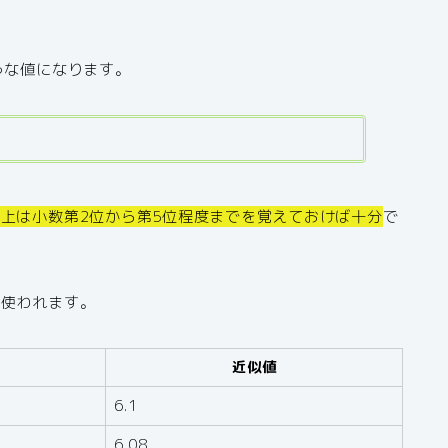
うな値になります。
上は小数第2位から第5位程度までを覚えておけば十分
で
く使われます。
近似値
6.1
6.08