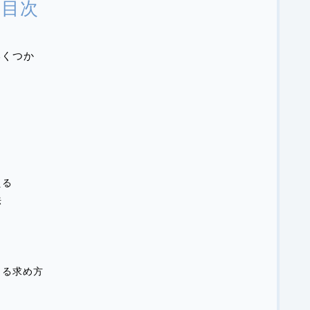
目次
いくつか
える
法
よる求め方