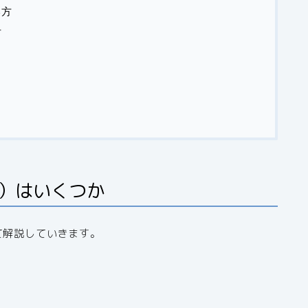
い方
方
数）はいくつか
て解説していきます。