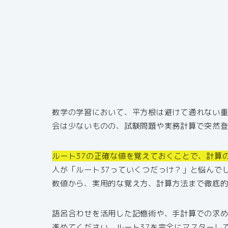
数学の学習において、平方根は避けて通れない重
会は少ないものの、試験問題や実務計算で突然
ルート37の正確な値を覚えておくことで、計算
人が「ルート37っていくつだっけ？」と悩んで
数値から、実用的な覚え方、計算方法まで徹底
語呂合わせを活用した記憶術や、手計算での求
進めてください。ルート37を完全にマスターし