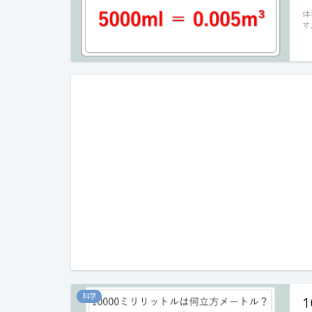
体
す
科学