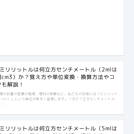
2ミリリットルは何立方センチメートル（2mlは
何cm3）か？覚え方や単位変換・換算方法やコ
ツも解説！
理の計量や医療の現場、理科の実験など、私たちの日常には「ミリリット
（ml）」という単位が数多く登場します。一方で「立方センチメートル
c …
5ミリリットルは何立方センチメートル（5mlは