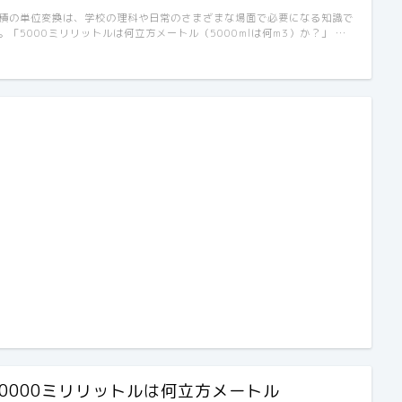
積の単位変換は、学校の理科や日常のさまざまな場面で必要になる知識で
。「5000ミリリットルは何立方メートル（5000mlは何m3）か？」 …
10000ミリリットルは何立方メートル