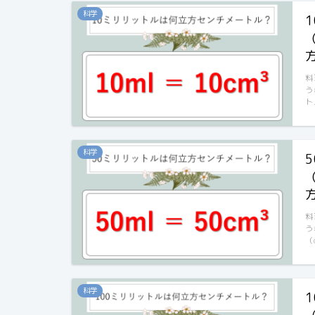
科学
料
う
ト
科学
料
う
（
科学