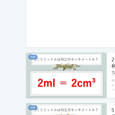
科学
料
ル
（
科学