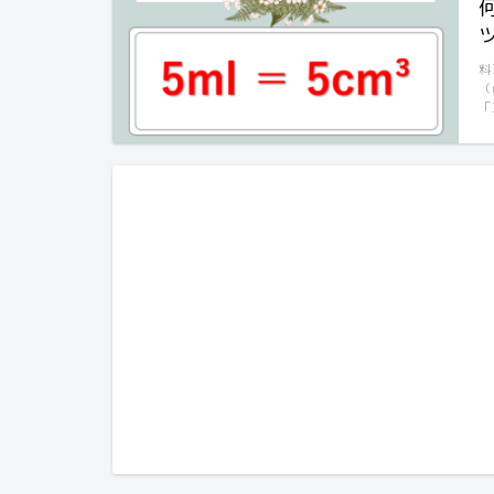
料
（
「