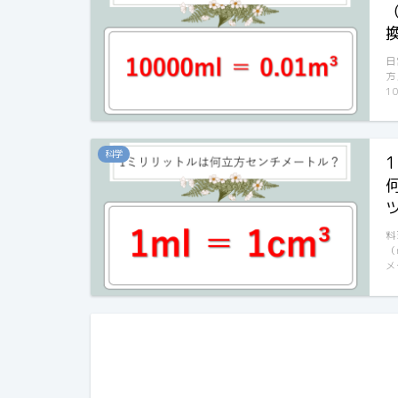
日
方
1
科学
料
（
メ