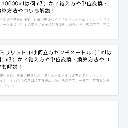
（10000mlは何m3）か？覚え方や単位変換・
換算方法やコツも解説！
常生活や理科の授業、仕事の現場などで「ミリリットル（ml）」と「立
メートル（m³）」の変換が必要になる場面は意外と多いものです。特に
0 …
1ミリリットルは何立方センチメートル（1mlは
何cm3）か？覚え方や単位変換・換算方法やコ
ツも解説！
理や実験、医療の現場など、日常のさまざまな場面で「ミリリットル
ml）」という単位を目にする機会は多いものです。一方で「立方センチ
ートル …