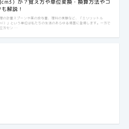
何cm3）か？覚え方や単位変換・換算方法やコ
ツも解説！
理の計量スプーンや薬の投与量、理科の実験など、「ミリリットル
ml）」という単位は私たちの生活のあらゆる場面に登場します。一方で
立方セン …