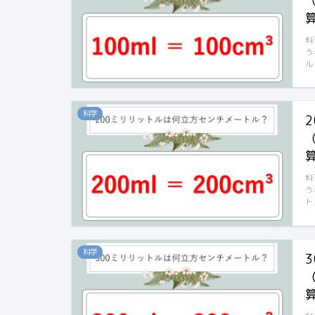
料
う
ル
科学
料
う
ト
科学