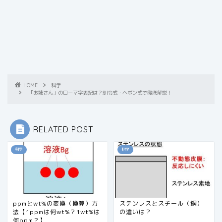
HOME
科学
「お姉さん」のローマ字表記は？訓令式・ヘボン式で徹底解説！
RELATED POST
科学
科学
ppmとwt%の変換（換算）方
ステンレスとスチール（鋼）
法【1ppmは何wt%？1wt%は
の違いは？
何ppm？】