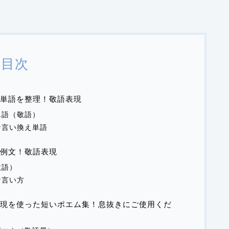
目次
単語を整理！敬語表現
単語（敬語）
な言い換え単語
た例文！敬語表現
敬語）
な言い方
現を使った短いポエム集！息抜きにご使用くだ