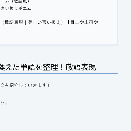
ポエム（敬語風）
な言い換えポエム
（敬語表現｜美しい言い換え）【目上や上司や
換えた単語を整理！敬語表現
例文を紹介していきます！
から。