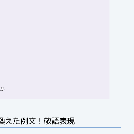
すか
換えた例文！敬語表現