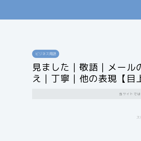
ビジネス用語
見ました｜敬語｜メール
え｜丁寧｜他の表現【目
当サイトでは
ス