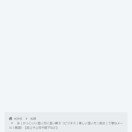
HOME
科学
氷｜かっこいい言い方に言い換え（ビジネス｜美しい言い方｜例文｜丁寧なメー
ル｜敬語）【目上や上司や部下など】