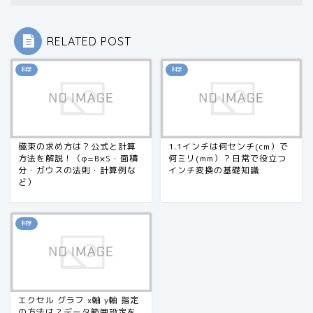
RELATED POST
科学
科学
磁束の求め方は？公式と計算
1.1インチは何センチ(cm）で
方法を解説！（φ=B×S・面積
何ミリ(mm）？日常で役立つ
分・ガウスの法則・計算例な
インチ変換の基礎知識
ど）
科学
エクセル グラフ x軸 y軸 指定
の方法は？データ範囲設定を