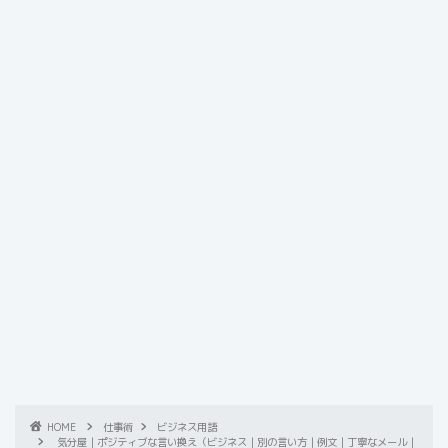
HOME
仕事術
ビジネス用語
気分屋｜ポジティブな言い換え（ビジネス｜別の言い方｜例文｜丁寧なメール｜