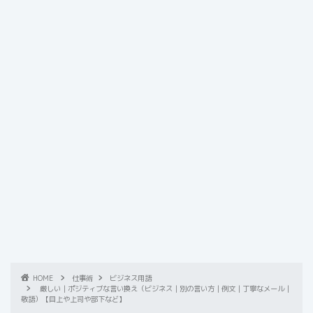
HOME
仕事術
ビジネス用語
厳しい｜ポジティブな言い換え（ビジネス｜別の言い方｜例文｜丁寧なメール｜
敬語）【目上や上司や部下など】