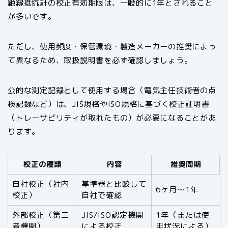
絶縁抵抗計の校正有効期限は、一般的に1年とされること
が多いです。
ただし、使用頻度・保管環境・製造メーカーの推奨によっ
て異なるため、取扱説明書を必ず確認しましょう。
公的な測定記録として使用する場合（電気主任技術者の点
検記録など）は、JIS規格やISO規格に基づく校正証明書
（トレーサビリティが取れたもの）が必要になることがあ
ります。
校正の種類
内容
推奨周期
自社校正（社内
基準器と比較して
6ヶ月〜1年
校正）
自社で確認
外部校正（第三
JIS/ISO認定機関
1年（または使
者機関）
による校正
用状況による）