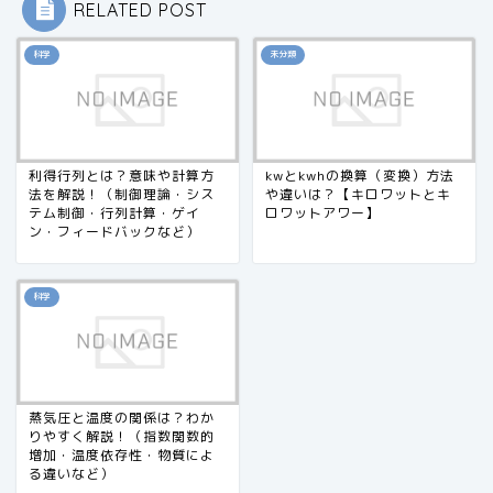
RELATED POST
科学
未分類
利得行列とは？意味や計算方
kwとkwhの換算（変換）方法
法を解説！（制御理論・シス
や違いは？【キロワットとキ
テム制御・行列計算・ゲイ
ロワットアワー】
ン・フィードバックなど）
科学
蒸気圧と温度の関係は？わか
りやすく解説！（指数関数的
増加・温度依存性・物質によ
る違いなど）