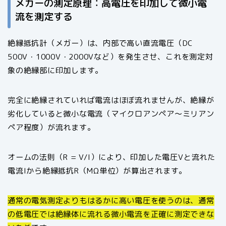
メガーの測定原理：高電圧を印加して微小電
流を測定する
絶縁抵抗計（メガー）は、内部で高い直流電圧（DC
500V・1000V・2000Vなど）を発生させ、これを測定対
象の絶縁部に印加します。
完全に絶縁されていれば電流はほぼ流れませんが、絶縁が
劣化していると微小な電流（マイクロアンペア〜ミリアン
ペア程度）が流れます。
オームの法則（R = V/I）により、印加した電圧Vと流れた
電流Iから絶縁抵抗R（MΩ単位）が算出されます。
通常の電気測定よりもはるかに高い電圧を使うのは、通常
の低電圧では絶縁体に流れる微小電流を正確に測定できな