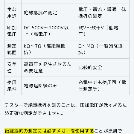
主な
電圧・電流・導通・低
絶縁抵抗の測定
用途
抵抗の測定
印加
DC 500V〜2000V以
数V〜数十V（低電
電圧
上（高電圧）
圧）
測定
kΩ〜TΩ（高絶縁抵
Ω〜MΩ（一般的な抵
範囲
抗）
抗）
安全
高電圧を発生させるた
比較的安全
性
め要注意
使用
充電中でも使用可（電
電源遮断後のみ
条件
圧測定等）
テスターで絶縁抵抗を測ることは、印加電圧が低すぎるた
め正確な測定ができません。
絶縁抵抗の測定には必ずメガーを使用する
ことが原則で