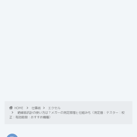
HOME
仕事術
エクセル
絶縁抵抗計の使い方は？メガーの測定原理と仕組みも（測定器：テスター：校
正：有効期限：おすすめ機種）