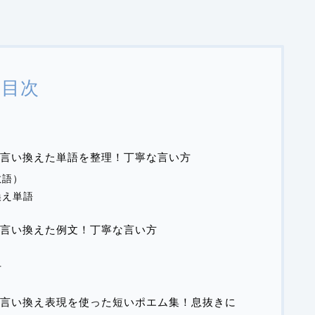
目次
言い換えた単語を整理！丁寧な言い方
敬語）
換え単語
言い換えた例文！丁寧な言い方
方
言い換え表現を使った短いポエム集！息抜きに