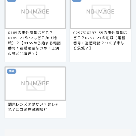
0165の市外局番はどこ？
0297や0297-35の市外局番は
0165-23や32はどこか（地
どこ？0297-21の地域【電話
域）？【0165から始まる電話
番号：迷惑電話？つくば市な
番号：迷惑電話なのか？士別
ど茨城？】
市など北海道？】
雑学
調光レンズはダサい？おしゃ
れ？口コミを徹底紹介