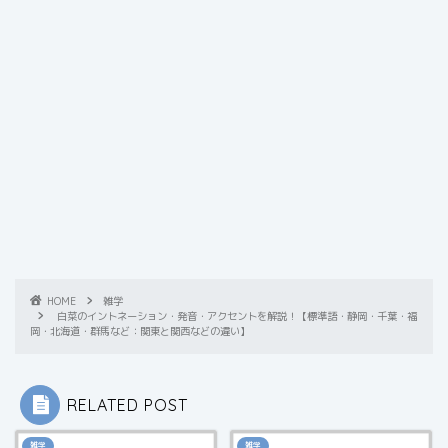
HOME
雑学
白菜のイントネーション・発音・アクセントを解説！【標準語・静岡・千葉・福
岡・北海道・群馬など：関東と関西などの違い】
RELATED POST
雑学
雑学