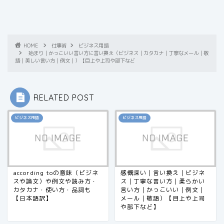
HOME
仕事術
ビジネス用語
始まり｜かっこいい言い方に言い換え（ビジネス｜カタカナ｜丁寧なメール｜敬
語｜美しい言い方｜例文｜）【目上や上司や部下など
RELATED POST
ビジネス用語
ビジネス用語
according toの意味（ビジネ
感慨深い｜言い換え｜ビジネ
スや論文）や例文や読み方・
ス｜丁寧な言い方｜柔らかい
カタカナ・使い方・品詞も
言い方｜かっこいい｜例文｜
【日本語訳】
メール｜敬語）【目上や上司
や部下など】