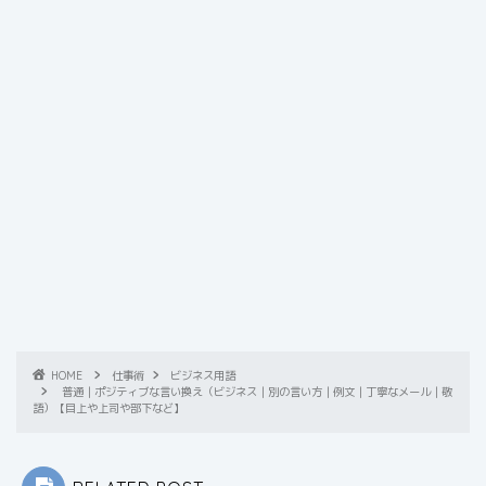
HOME
仕事術
ビジネス用語
普通｜ポジティブな言い換え（ビジネス｜別の言い方｜例文｜丁寧なメール｜敬
語）【目上や上司や部下など】