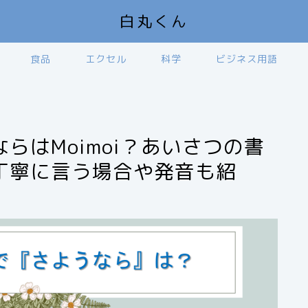
白丸くん
食品
エクセル
科学
ビジネス用語
らはMoimoi？あいさつの書
丁寧に言う場合や発音も紹