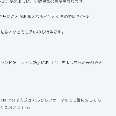
サーミ）語のように、少数民族の言語もあります。
見たことがある人ならピンとくるのでは？(^^♪
話せる人がとても多いのも特徴です。
。
ンランド語＝フィン語」において、さようならの表現やそ
！
。
す。Hei heiはカジュアルでもフォーマルでも誰に対しても
おくと良いですね。