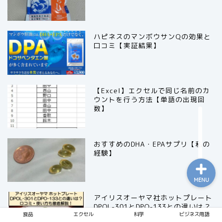
ハピネスのマンボウサンQの効果と
食品
口コミ【実証結果】
エクセル
【Excel】エクセルで同じ名前のカ
科学
ウントを行う方法【単語の出現回
数】
ビジネス用語
おすすめのDHA・EPAサプリ【私の
経験】
MENU
アイリスオーヤマ社ホットプレート
DPOL-301とDPO-133との違いは？
口コミ・評判・使い方も徹底解説！
食品
エクセル
科学
ビジネス用語