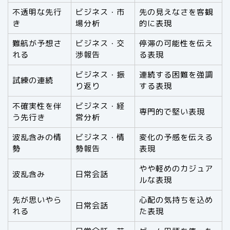
不透明な先行
ビジネス・市
先の見えなさを客観
き
場分析
的に表現
難航が予想さ
ビジネス・交
停滞の可能性を伝え
れる
渉報告
る表現
ビジネス・振
連続する困難を強調
試練の連続
り返り
する表現
不確実性を伴
ビジネス・経
専門的で堅い表現
う先行き
営分析
波乱含みの情
ビジネス・情
変化の予感を伝える
勢
勢報告
表現
やや軽めのカジュア
波乱含み
日常会話
ルな表現
先が思いやら
心配の気持ちを込め
日常会話
れる
た表現