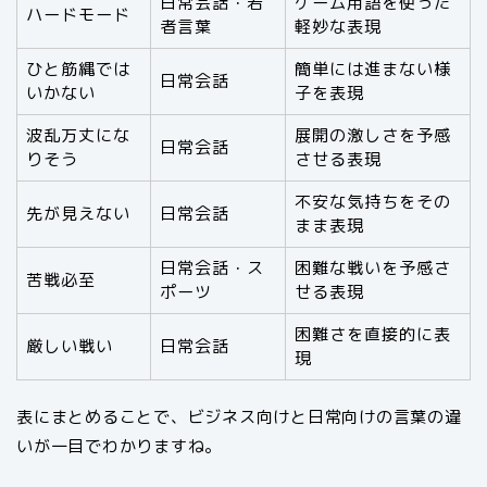
日常会話・若
ゲーム用語を使った
ハードモード
者言葉
軽妙な表現
ひと筋縄では
簡単には進まない様
日常会話
いかない
子を表現
波乱万丈にな
展開の激しさを予感
日常会話
りそう
させる表現
不安な気持ちをその
先が見えない
日常会話
まま表現
日常会話・ス
困難な戦いを予感さ
苦戦必至
ポーツ
せる表現
困難さを直接的に表
厳しい戦い
日常会話
現
表にまとめることで、ビジネス向けと日常向けの言葉の違
いが一目でわかりますね。