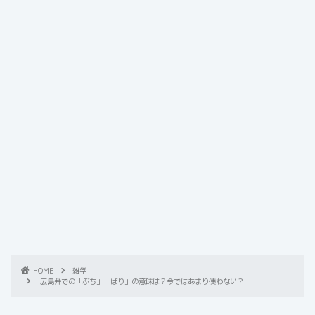
HOME
雑学
広島弁での「ぶち」「ばり」の意味は？今ではあまり使わない？