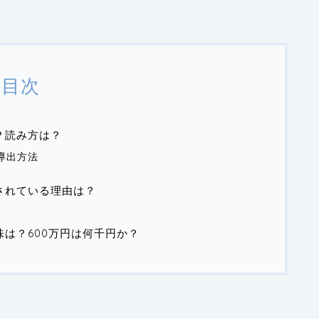
目次
？読み方は？
の導出方法
されている理由は？
味は？600万円は何千円か？