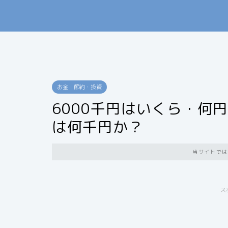
お金・節約・投資
6000千円はいくら・何
は何千円か？
当サイトでは
ス