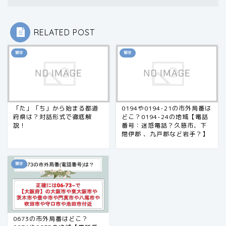
RELATED POST
雑学
雑学
「た」「ち」から始まる都道
0194や0194-21の市外局番は
府県は？対話形式で徹底解
どこ？0194-24の地域【電話
説！
番号：迷惑電話？久慈市、下
閉伊郡 、九戸郡など岩手？】
雑学
0673の市外局番はどこ？