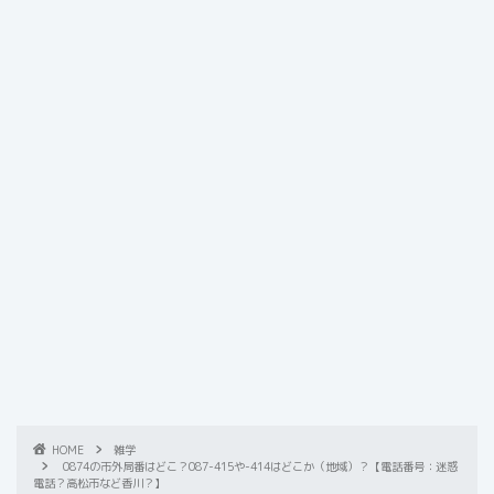
HOME
雑学
0874の市外局番はどこ？087-415や-414はどこか（地域）？【電話番号：迷惑
電話？高松市など香川？】