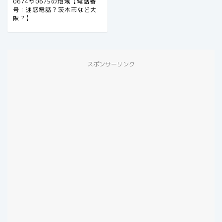
0674や0675の地域【電話番
号：迷惑電話？茨木市など大
阪？】
スポンサーリンク