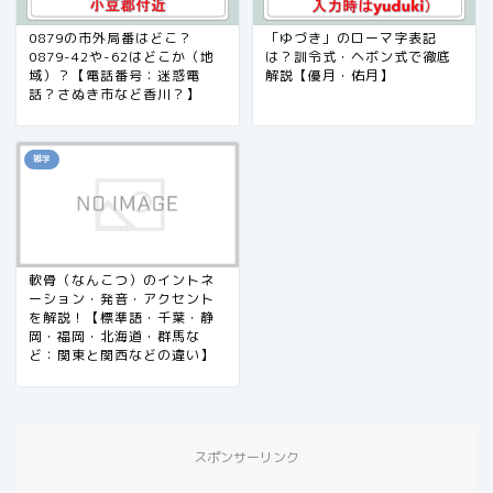
0879の市外局番はどこ？
「ゆづき」のローマ字表記
0879-42や-62はどこか（地
は？訓令式・ヘボン式で徹底
域）？【電話番号：迷惑電
解説【優月・佑月】
話？さぬき市など香川？】
雑学
軟骨（なんこつ）のイントネ
ーション・発音・アクセント
を解説！【標準語・千葉・静
岡・福岡・北海道・群馬な
ど：関東と関西などの違い】
スポンサーリンク