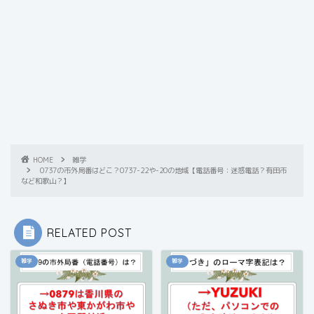
HOME
雑学
0737の市外局番はどこ？0737-22や-20の地域【電話番号：迷惑電話？有田市
など和歌山？】
RELATED POST
雑学
雑学