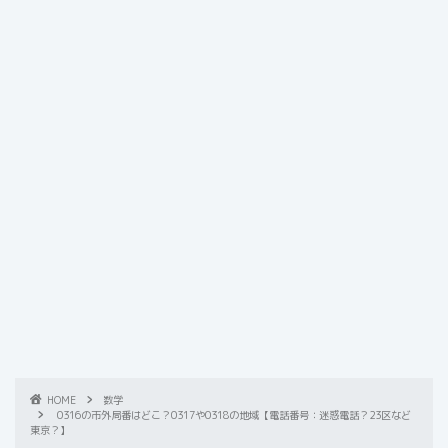
HOME
数学
0316の市外局番はどこ？0317や0318の地域【電話番号：迷惑電話？23区など
東京？】