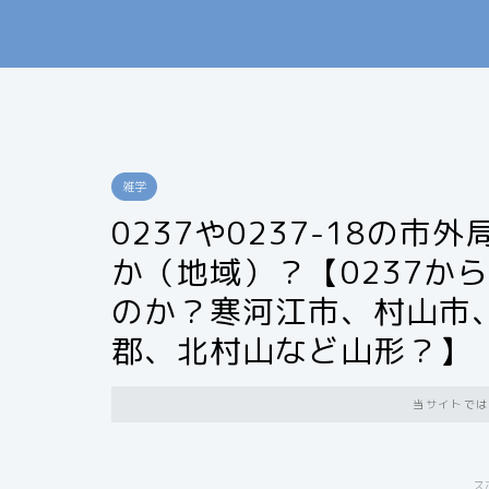
雑学
0237や0237-18の市
か（地域）？【0237か
のか？寒河江市、村山市
郡、北村山など山形？】
当サイトでは
ス