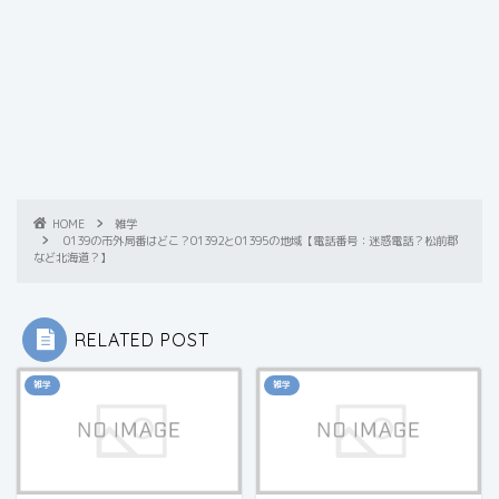
HOME
雑学
0139の市外局番はどこ？01392と01395の地域【電話番号：迷惑電話？松前郡
など北海道？】
RELATED POST
雑学
雑学