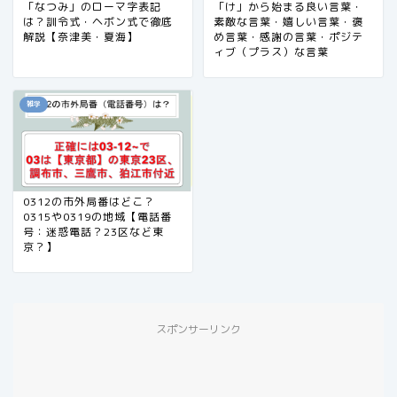
「なつみ」のローマ字表記
「け」から始まる良い言葉・
は？訓令式・ヘボン式で徹底
素敵な言葉・嬉しい言葉・褒
解説【奈津美・夏海】
め言葉・感謝の言葉・ポジテ
ィブ（プラス）な言葉
雑学
0312の市外局番はどこ？
0315や0319の地域【電話番
号：迷惑電話？23区など東
京？】
スポンサーリンク