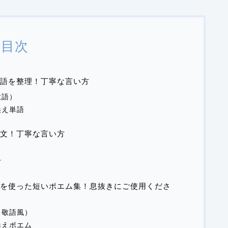
目次
単語を整理！丁寧な言い方
敬語）
換え単語
文！丁寧な言い方
方
を使った短いポエム集！息抜きにご使用くださ
（敬語風）
換えポエム