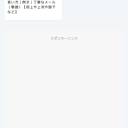
言い方｜例文｜丁寧なメール
｜敬語）【目上や上司や部下
など】
スポンサーリンク