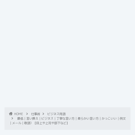
HOME
仕事術
ビジネス用語
最低｜言い換え｜ビジネス｜丁寧な言い方｜柔らかい言い方｜かっこいい｜例文
｜メール｜敬語）【目上や上司や部下など】