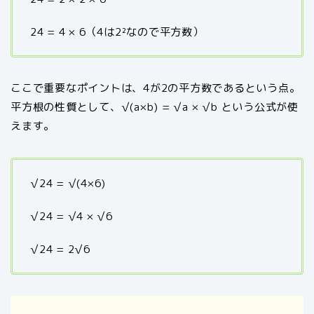
24 = 4 × 6（4は2²なので平方数）
ここで重要なポイントは、4が2の平方数であるという点。
平方根の性質として、√(a×b) = √a × √b という公式が使
えます。
√24 = √(4×6)
√24 = √4 × √6
√24 = 2√6