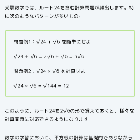
受験数学では、ルート24を含む計算問題が頻出します。特
に次のようなパターンが多いもの。
問題例1：√24 + √6 を簡単にせよ
√24 + √6 = 2√6 + √6 = 3√6
問題例2：√24 × √6 を計算せよ
√24 × √6 = √144 = 12
このように、ルート24を2√6の形で覚えておくと、様々な
計算問題に対応できるようになります。
数学の学習において、平方根の計算は基礎的でありながら