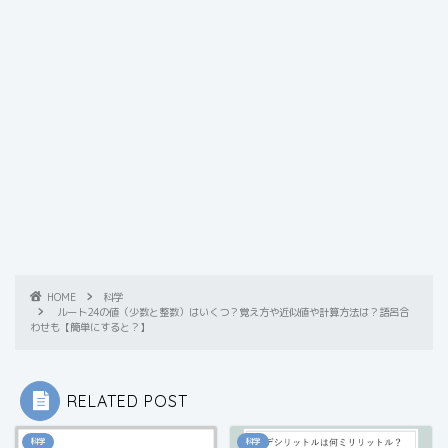
HOME
科学
ルート24の値（少数と整数）はいくつ？覚え方や近似値や計算方法は？語呂合
わせも【簡単にすると？】
RELATED POST
科学
科学