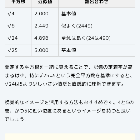
平方根
近似値
語呂合わせ
√4
2.000
基本値
√6
2.449
似よく(2449)
√24
4.898
至急は良く(24は490)
√25
5.000
基本値
関連する平方根を一緒に覚えることで、記憶の定着率が高
まるはず。特に√25=5という完全平方数を基準にすると、
√24は5より少し小さい値だと直感的に理解できます。
視覚的なイメージを活用する方法もおすすめです。4と5の
間、かつ5に近い位置にあるというイメージを持つと良い
でしょう。