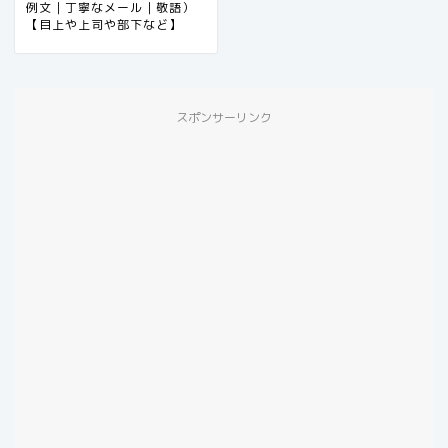
例文｜丁寧なメール｜敬語）
【目上や上司や部下など】
スポンサーリンク