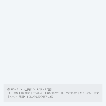
HOME
仕事術
ビジネス用語
中身｜言い換え｜ビジネス｜丁寧な言い方｜柔らかい言い方｜かっこいい｜例文
｜メール｜敬語）【目上や上司や部下など】