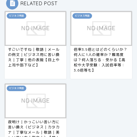
RELATED POST
ビジネス用語
ビジネス用語
すごいですね｜敬語｜メール
倍率3.5倍とはどのくらいか？
の例文｜ビジネス用に言い換
何人に1人の確率か？難易度
え｜丁寧｜他の表現【目上や
は？何人落ちる・受かる【高
上司や部下など】
校や大学受験：入試倍率等：
3.6倍等も】
ビジネス用語
夜明け｜かっこいい言い方に
言い換え（ビジネス｜カタカ
ナ｜丁寧なメール｜敬語｜美