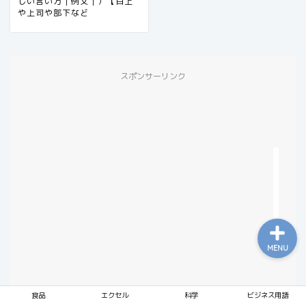
しい言い方｜例文｜）【目上
や上司や部下など
食品
スポンサーリンク
エクセル
科学
ビジネス用語
MENU
食品
エクセル
科学
ビジネス用語