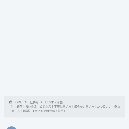
HOME
仕事術
ビジネス用語
顕在｜言い換え｜ビジネス｜丁寧な言い方｜柔らかい言い方｜かっこいい｜例文
｜メール｜敬語）【目上や上司や部下など】