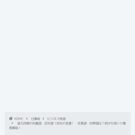
HOME
仕事術
ビジネス用語
過大評価の対義語・反対語（反対の言葉）・反意語・対照語は？例文も用いて徹
底解説！