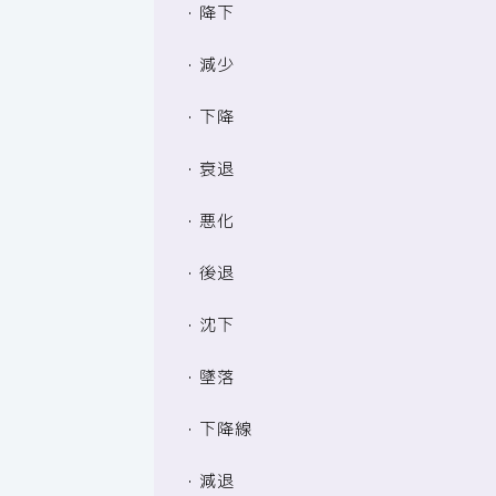
・降下
・減少
・下降
・衰退
・悪化
・後退
・沈下
・墜落
・下降線
・減退