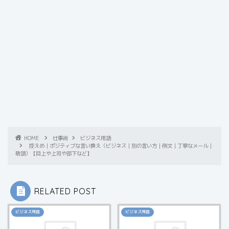
HOME
仕事術
ビジネス用語
控えめ｜ポジティブな言い換え（ビジネス｜別の言い方｜例文｜丁寧なメール｜
敬語）【目上や上司や部下など】
RELATED POST
ビジネス用語
ビジネス用語