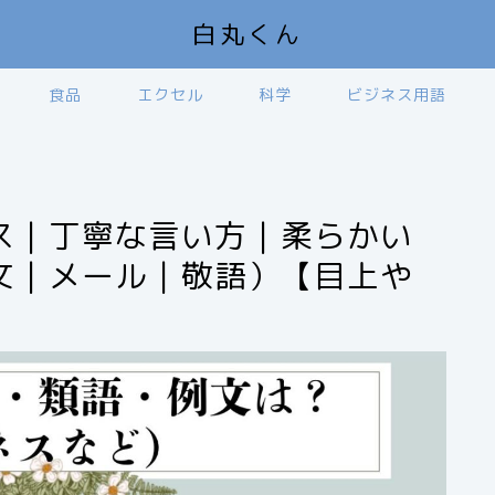
白丸くん
食品
エクセル
科学
ビジネス用語
ス｜丁寧な言い方｜柔らかい
文｜メール｜敬語）【目上や