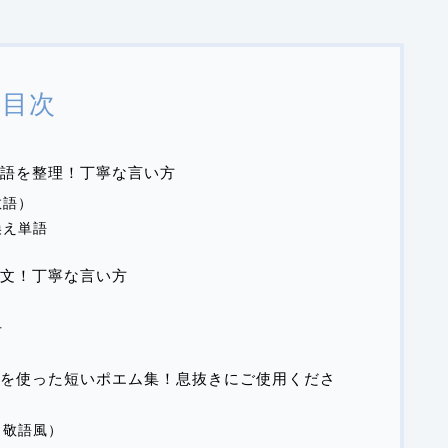
目次
単語を整理！丁寧な言い方
敬語）
換え単語
文！丁寧な言い方
方
を使った短いポエム集！息抜きにご使用くださ
（敬語風）