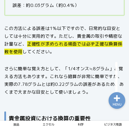
誤差：約0.03グラム（約0.4％）
食品
この方法による誤差は1％以下ですので、日常的な目安と
しては十分に実用的です。ただし、貴金属の取引や精密な
エクセル
計量など、
正確性が求められる場面では必ず正確な換算係
数を使用
してください。
科学
さらに簡単な覚え方として、「1/4オンス≒8グラム」と覚
ビジネス用語
える方法もあります。これなら暗算が非常に簡単ですが、
実際の7.78グラムとは約0.22グラムの誤差があるため、あ
くまで大まかな目安として使いましょう。
MENU
貴金属投資における換算の重要性
食品
エクセル
科学
ビジネス用語