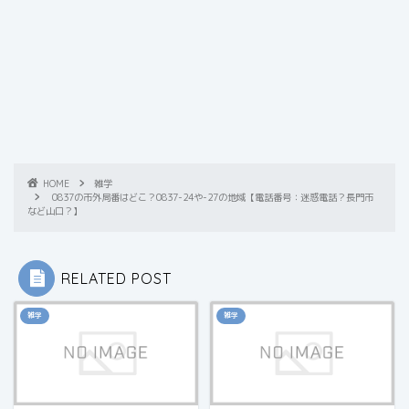
HOME
雑学
0837の市外局番はどこ？0837-24や-27の地域【電話番号：迷惑電話？長門市
など山口？】
RELATED POST
雑学
雑学