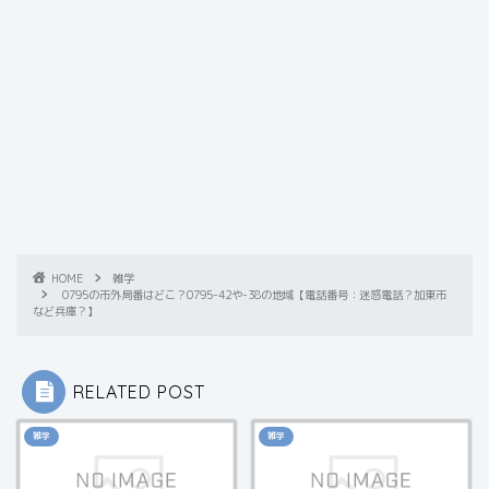
HOME
雑学
0795の市外局番はどこ？0795-42や-38の地域【電話番号：迷惑電話？加東市
など兵庫？】
RELATED POST
雑学
雑学