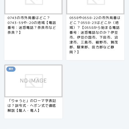
0743の市外局番はどこ？
0558や0558-22の市外局番は
0743-59や-20の地域【電話
どこ？0558-23はどこか（地
番号：迷惑電話？奈良市など
域）？【0558から始まる電話
奈良？】
番号：迷惑電話なのか？伊豆
市、伊豆の国市、下田市、沼
津市、三島市、裾野市、賀茂
郡、駿東郡、田方郡など静
岡？】
雑学
「りゅうと」のローマ字表記
は？訓令式・ヘボン式で徹底
解説【龍人・竜人】