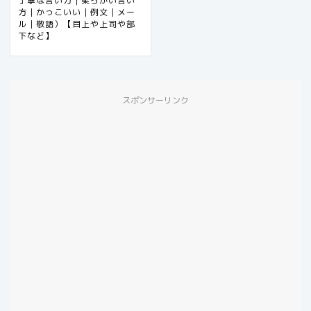
丁寧な言い方｜柔らかい言い
方｜かっこいい｜例文｜メー
ル｜敬語）【目上や上司や部
下など】
スポンサーリンク