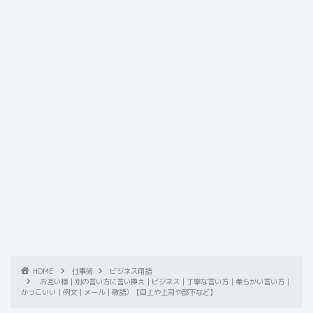
HOME
仕事術
ビジネス用語
お互い様｜別の言い方に言い換え｜ビジネス｜丁寧な言い方｜柔らかい言い方｜
かっこいい｜例文｜メール｜敬語）【目上や上司や部下など】